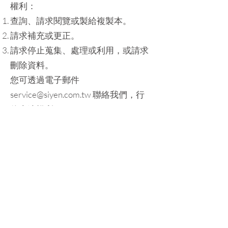
權利：
查詢、請求閱覽或製給複製本。
請求補充或更正。
請求停止蒐集、處理或利用，或請求
刪除資料。
您可透過電子郵件
service@siyen.com.tw 聯絡我們，行
使上述權利。
四、Cookie 的使用政策
Cookie 是當您瀏覽網站時儲存在設備
中的資料，能協助網站辨識使用者並
提供個人化服務。
Cookie 功能： 我們會使用 Cookie 儲
存您瀏覽本網站時的偏好設定（如語