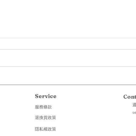
你的
上班、喝咖啡、運動⋯你每天
進出的地方，空氣過關了嗎？
Service
Con
​
週一至
​服務條款
s
退換貨政策
隱私權政策
光, 智
Light, AI