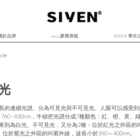
®
關於品牌
2025夏隅香氛
SIYEN 學生
tyle
光
長的連續光譜。分為可見光與不可見光。人眼可以感受到
 nm ~ 760 - 830nm，牛頓把光譜分成7種顏色：紅、橙、
來則為白光。不可見光，又分為2種：位於紅光之外區的
30nm；位於紫光之外區的叫紫外線，波長小於360～400nm。