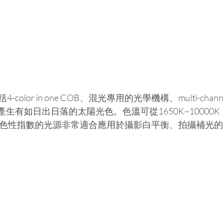
olor in one COB、混光專用的光學機構、multi-cha
產生有如日出日落的太陽光色。色溫可從1650K~10000
演色性指數的光源非常適合應用於攝影白平衡、拍攝補光