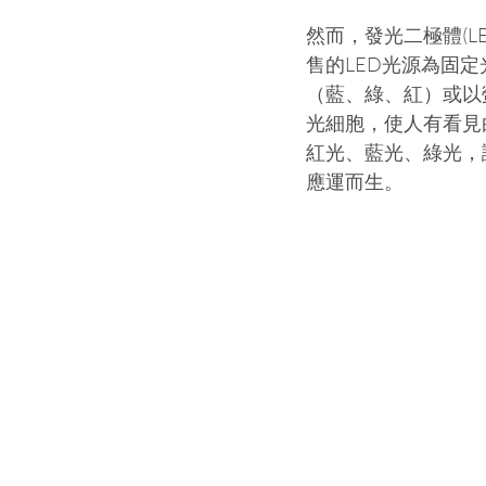
然而，發光二極體(L
售的LED光源為固
（藍、綠、紅）或以
光細胞，使人有看見
紅光、藍光、綠光，
應運而生。