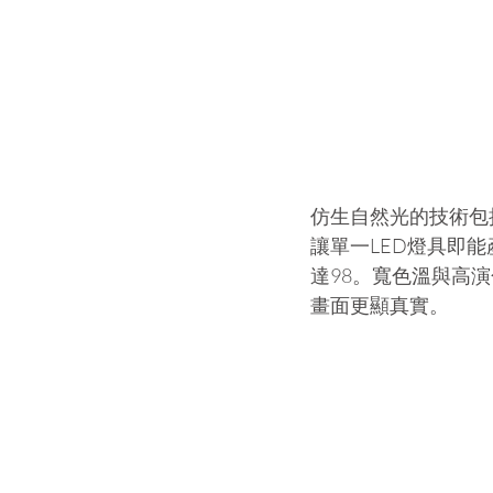
仿生自然光的技術包括4-c
讓單一LED燈具即能
達98。寬色溫與高
畫面更顯真實。