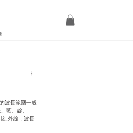
登入
活
的波長範圍一般
黃、綠、藍、靛、
叫紅外線，波長