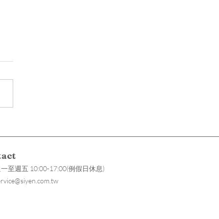
身體時鐘還準嗎？
tact
週五 10:00-17:00(例假日休息)
ervice@siyen.com.tw
能, 物聯網讓生活更美好SIYEN
, IoT to make your life creative