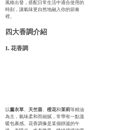
風格出發，搭配日常生活中適合使用的
時刻，讓氣味更自然地融入你的節奏
裡。
四大香調介紹
1. 花香調
以
薰衣草
、
天竺葵
、
橙花
和
茉莉
等精油
為主，氣味柔和而細膩，常帶有一點溫
暖包裹感。花香調像是某個靜謐的午