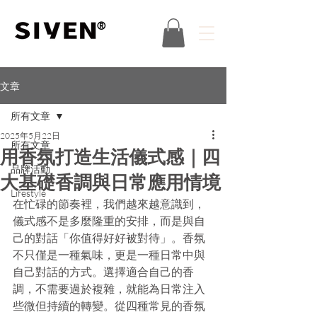
®
文章
所有文章
2025年5月22日
所有文章
用香氛打造生活儀式感｜四
品牌活動
大基礎香調與日常應用情境
Lifestyle
在忙碌的節奏裡，我們越來越意識到，
儀式感不是多麼隆重的安排，而是與自
己的對話「你值得好好被對待」。香氛
不只僅是一種氣味，更是一種日常中與
自己對話的方式。選擇適合自己的香
調，不需要過於複雜，就能為日常注入
些微但持續的轉變。從四種常見的香氛