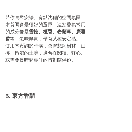
若你喜歡安靜、有點沈穩的空間氛圍，
木質調會是很好的選擇。這類香氛常用
的成分像是
雪松、檀香、岩蘭草、廣藿
香
等，氣味厚實，帶有某種安定感。
使用木質調的時候，會聯想到樹林、山
徑、微濕的土壤，適合在閱讀、靜心、
或需要長時間專注的時刻陪伴你。
3. 東方香調