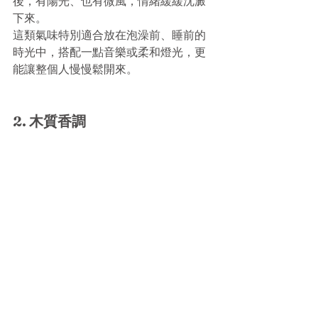
後，有陽光、也有微風，情緒緩緩沈澱
下來。
這類氣味特別適合放在泡澡前、睡前的
時光中，搭配一點音樂或柔和燈光，更
能讓整個人慢慢鬆開來。
2. 木質香調