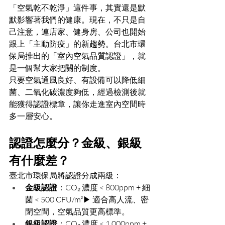
「空氣乾不乾淨」這件事，其實還是默
默影響著我們的健康。現在，不只是自
己注意，連店家、健身房、公司也開始
跟上「主動防疫」的新趨勢。台北市環
保局推出的「室內空氣品質認證」，就
是一個幫大家把關的制度。
只要空氣通風良好、有設備可以降低細
菌、二氧化碳濃度夠低，經過檢測後就
能獲得認證標章，讓你走進室內空間時
多一層安心。
認證怎麼分？金級、銀級
有什麼差？
臺北市環保局將認證分成兩級：
金級認證
：CO₂ 濃度 < 800ppm + 細
菌 < 500 CFU/m³▶︎ 適合高人流、密
閉空間，空氣品質更高標準。
銀級認證
：CO₂ 濃度 < 1,000ppm + 