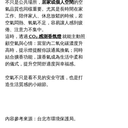
不只是公共場所，
居家或個人空間
的空
氣品質也同樣重要。尤其是長時間在家
工作、陪伴家人、休息放鬆的時候，若
空氣悶熱、氧氣不足，容易讓人感到疲
倦、注意力不集中。
這時，透過
CO₂ 感測香氛燈
 就能主動照
顧空氣與心情：當室內二氧化碳濃度升
高時，提示燈提醒你該通風換氣；同時
結合擴香功能，讓香氣成為生活中柔和
的儀式，提升空間舒適度與幸福感。
空氣不只是看不見的安全守護，也是打
造生活質感的小細節。
內容參考來源：台北市環境保護局。