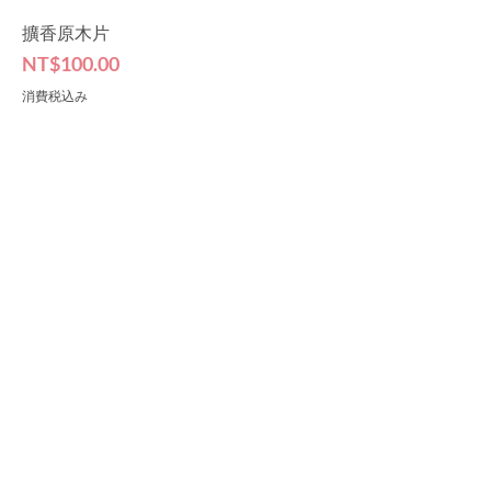
擴香原木片
価格
NT$100.00
消費税込み
Contact
​
週一至週五 10:00-17:00(例假日休息)
service@siyen.com.tw
About
Servic
e
認識SIYEN
​服務條款
Follow
退換貨政策
Us
隱私權政策
FAQ