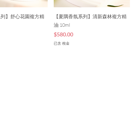
系列】舒心花園複方精
【夏隅香氛系列】清新森林複方精
油 10ml
價格
$580.00
已含 稅金