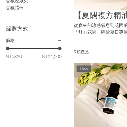
香氛燈系列
香氛禮盒
【夏隅複方精
從森林的涼感氣息到花園的
篩選方式
「舒心花園」兩款夏日專
腦或舒壓放鬆，都能找到
價格
5 項產品
NT$320
NT$1,000
New