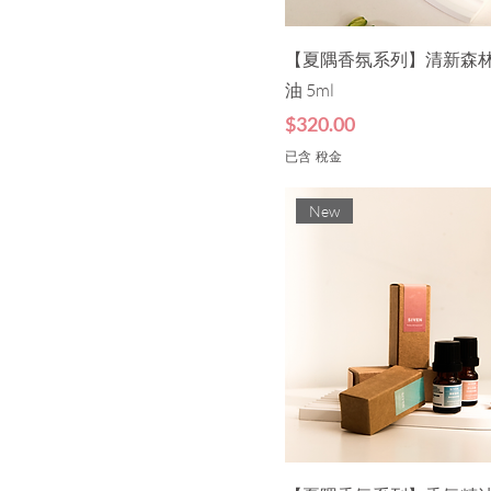
【夏隅香氛系列】清新森
油 5ml
價格
$320.00
已含 稅金
New