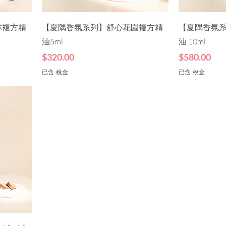
林複方精
【夏隅香氛系列】舒心花園複方精
【夏隅香氛
油5ml
油 10ml
價格
價格
$320.00
$580.00
已含 稅金
已含 稅金