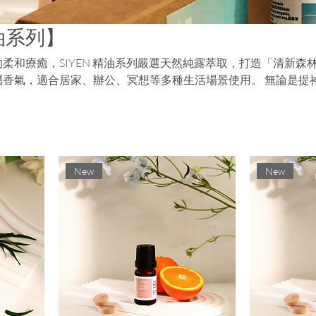
油系列】
柔和療癒，SIYEN 精油系列嚴選天然純露萃取，打造「清新森
屬香氣，適合居家、辦公、冥想等多種生活場景使用。 無論是提
與你當下情緒最合拍的氣味配方。
New
New